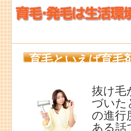
育毛といえば育毛
もあります。
抜け毛
づいた
の進行
ある話